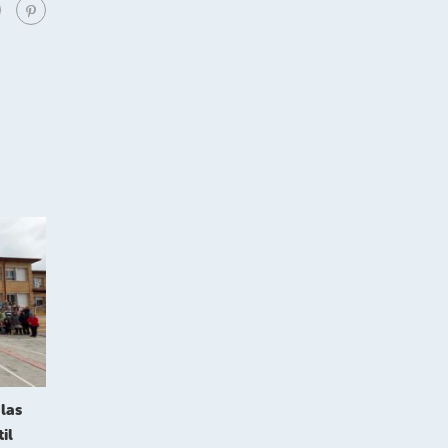
las
il