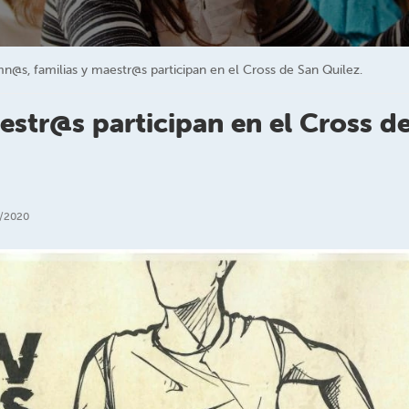
n@s, familias y maestr@s participan en el Cross de San Quílez.
estr@s participan en el Cross d
/2020