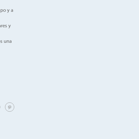
upo y a
res y
os una